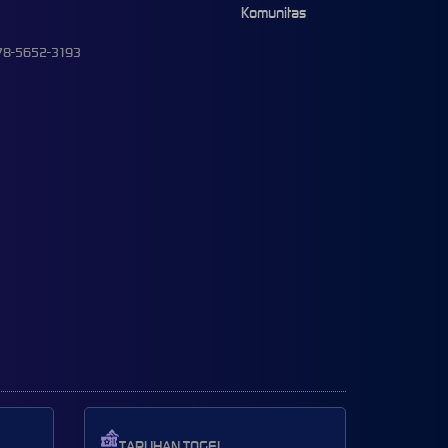
n
Komunitas
78-5652-3193
TARUHAN TOGEL