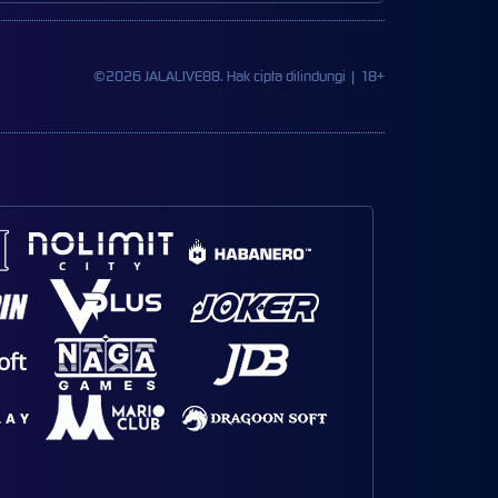
©2026 JALALIVE88. Hak cipta dilindungi | 18+