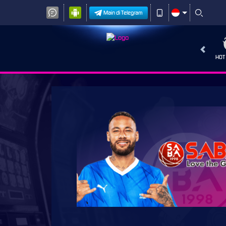
Main di Telegram
HOT