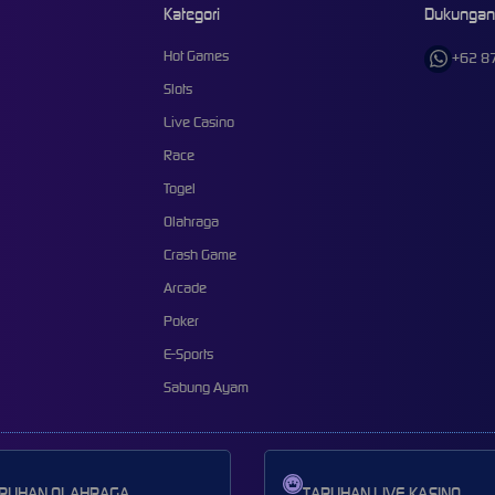
Kategori
Dukunga
Hot Games
+62 8
Slots
Live Casino
Race
Togel
Olahraga
Crash Game
Arcade
Poker
E-Sports
Sabung Ayam
RUHAN OLAHRAGA
TARUHAN LIVE KASINO