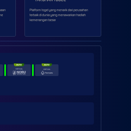
haan
Platform togel yang menarik dari perusahan
ame
terbaik di dunia yang menawarkan hadiah
kemenangan besar