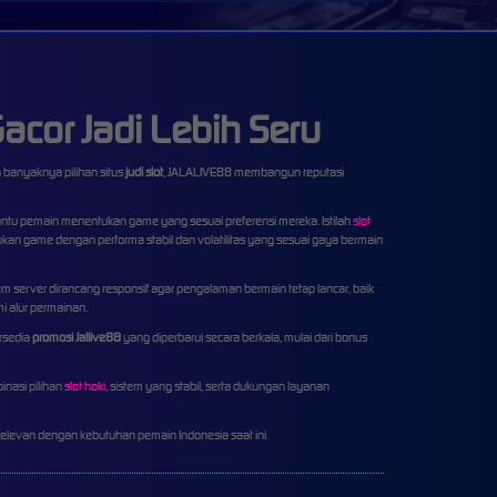
Gacor Jadi Lebih Seru
banyaknya pilihan situs
judi slot
, JALALIVE88 membangun reputasi
antu pemain menentukan game yang sesuai preferensi mereka. Istilah
slot
an game dengan performa stabil dan volatilitas yang sesuai gaya bermain
em server dirancang responsif agar pengalaman bermain tetap lancar, baik
 alur permainan.
ersedia
promosi Jallive88
yang diperbarui secara berkala, mulai dari bonus
inasi pilihan
slot hoki
, sistem yang stabil, serta dukungan layanan
 relevan dengan kebutuhan pemain Indonesia saat ini.