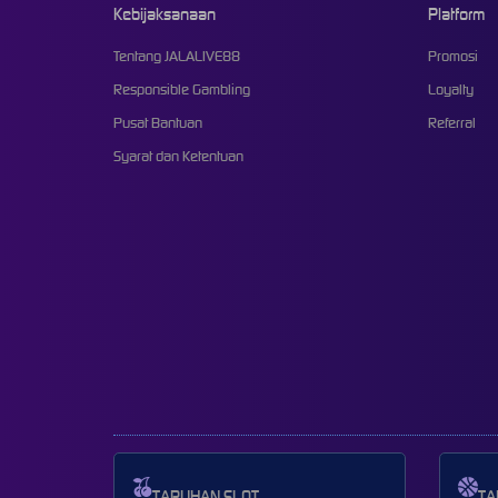
Kebijaksanaan
Platform
Tentang JALALIVE88
Promosi
Responsible Gambling
Loyalty
Pusat Bantuan
Referral
Syarat dan Ketentuan
TARUHAN SLOT
TA