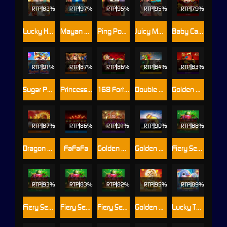
RTP
82%
RTP
97%
RTP
95%
RTP
95%
RTP
79%
Lucky Horse
Mayan Gems
Ping Pong Panda
Juicy Market
Baby Cai Shen
RTP
91%
RTP
87%
RTP
86%
RTP
84%
RTP
83%
Sugar Party
Princess Wang
168 Fortunes
Double Fortune
Golden Chicken
RTP
87%
RTP
86%
RTP
91%
RTP
90%
RTP
88%
Dragon Gold
FaFaFa
Golden Monkey
Golden Whale
Fiery Sevens Hot 5
RTP
93%
RTP
83%
RTP
82%
RTP
95%
RTP
89%
Fiery Sevens Hot 20
Fiery Sevens Hot 50
Fiery Sevens Hot 100
Golden Pixiu
Lucky Twin Sea