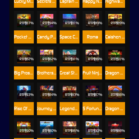
Lucky Meow
Secrets of Anubis
Captain Golds Fortune
Happy Neko
Highway Fortune
RTP
87%
RTP
94%
RTP
81%
RTP
89%
RTP
89%
Pocket Mon Go
Candy Pop 2
Space Conquest
Roma
Caishen Deluxe Maxways
RTP
82%
RTP
82%
RTP
91%
RTP
86%
RTP
91%
Big Prosperity SA
Brothers Kingdom 2
Great Stars SA
Fruit Ninja Fury
Dragon Empire
RTP
93%
RTP
84%
RTP
83%
RTP
87%
RTP
86%
Rise Of Werewolves
Journey to the Wild
Legendary Beasts Saga
5 Fortune Dragons
Dragon Wish
RTP
90%
RTP
80%
RTP
86%
RTP
90%
RTP
88%