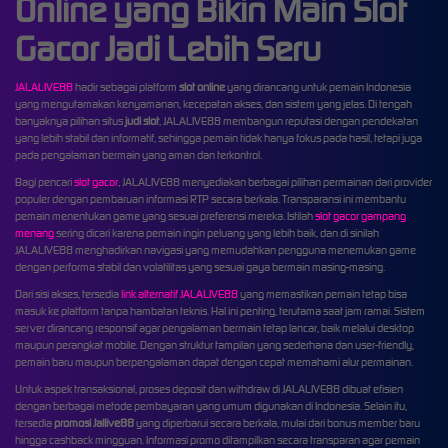
Online yang Bikin Main Slot
Gacor Jadi Lebih Seru
JALALIVE88
hadir sebagai platform
slot online
yang dirancang untuk pemain Indonesia
yang mengutamakan kenyamanan, kecepatan akses, dan sistem yang jelas. Di tengah
banyaknya pilihan situs
judi slot
, JALALIVE88 membangun reputasi dengan pendekatan
yang lebih stabil dan informatif, sehingga pemain tidak hanya fokus pada hasil, tetapi juga
pada pengalaman bermain yang aman dan terkontrol.
Bagi pencari
slot gacor
, JALALIVE88 menyediakan berbagai pilihan permainan dari provider
populer dengan pembaruan informasi RTP secara berkala. Transparansi ini membantu
pemain menentukan game yang sesuai preferensi mereka. Istilah
slot gacor gampang
menang
sering dicari karena pemain ingin peluang yang lebih baik, dan di sinilah
JALALIVE88 menghadirkan navigasi yang memudahkan pengguna menemukan game
dengan performa stabil dan volatilitas yang sesuai gaya bermain masing-masing.
Dari sisi akses, tersedia
link alternatif JALALIVE88
yang memastikan pemain tetap bisa
masuk ke platform tanpa hambatan teknis. Hal ini penting, terutama saat jam ramai. Sistem
server dirancang responsif agar pengalaman bermain tetap lancar, baik melalui desktop
maupun perangkat mobile. Dengan struktur tampilan yang sederhana dan user-friendly,
pemain baru maupun berpengalaman dapat dengan cepat memahami alur permainan.
Untuk aspek transaksional, proses deposit dan withdraw di JALALIVE88 dibuat efisien
dengan berbagai metode pembayaran yang umum digunakan di Indonesia. Selain itu,
tersedia
promosi Jallive88
yang diperbarui secara berkala, mulai dari bonus member baru
hingga cashback mingguan. Informasi promo ditampilkan secara transparan agar pemain