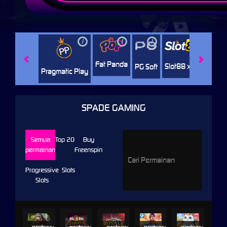
i
i
i
i
i
Facha
Fat Panda
Slot88 x PP
PG Soft
Pragmatic Play
SPADE GAMING
Semua
Top 20
Buy
permainan
Freenspin
Progressive
Slots
Slots