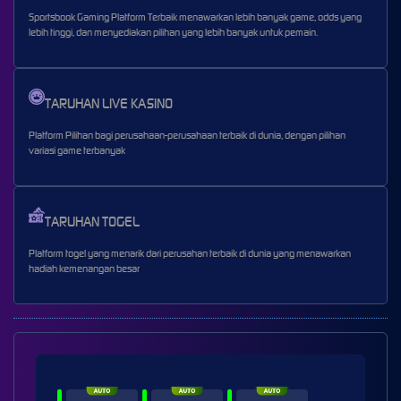
Sportsbook Gaming Platform Terbaik menawarkan lebih banyak game, odds yang
lebih tinggi, dan menyediakan pilihan yang lebih banyak untuk pemain.
TARUHAN LIVE KASINO
Platform Pilihan bagi perusahaan-perusahaan terbaik di dunia, dengan pilihan
variasi game terbanyak
TARUHAN TOGEL
Platform togel yang menarik dari perusahan terbaik di dunia yang menawarkan
hadiah kemenangan besar