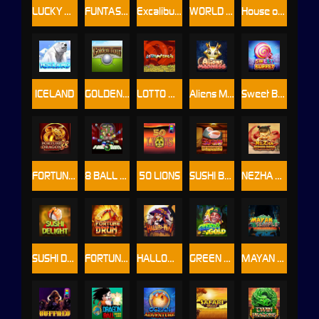
LUCKY PET
FUNTASTIC FRUIT
Excalibur Legend
WORLD CUP FRENZY
House of Dog
ICELAND
GOLDEN TOUR
LOTTO MADNESS
Aliens Madness
Sweet Buffet
FORTUNE DRAGON 88
8 BALL SLOTS
50 LIONS
SUSHI BONANZA
NEZHA DEMON REBORN
SUSHI DELIGHT
FORTUNE DRUM
HALLOWIN
GREEN GOLD
MAYAN TEMPLE