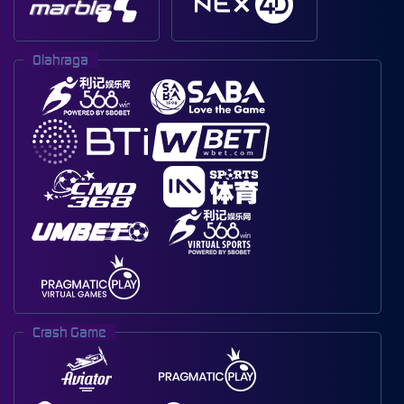
Olahraga
Crash Game