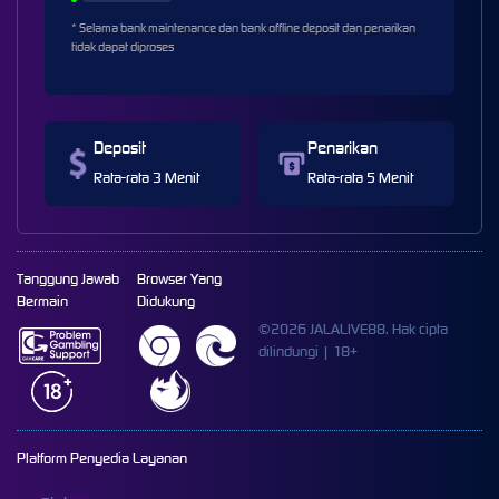
* Selama bank maintenance dan bank offline deposit dan penarikan
tidak dapat diproses
Deposit
Penarikan
Rata-rata 3 Menit
Rata-rata 5 Menit
Tanggung Jawab
Browser Yang
Bermain
Didukung
©2026 JALALIVE88. Hak cipta
dilindungi | 18+
Platform Penyedia Layanan