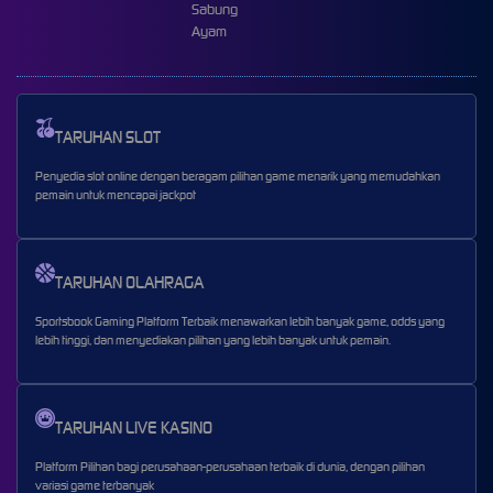
Sabung
Ayam
TARUHAN SLOT
Penyedia slot online dengan beragam pilihan game menarik yang memudahkan
pemain untuk mencapai jackpot
TARUHAN OLAHRAGA
Sportsbook Gaming Platform Terbaik menawarkan lebih banyak game, odds yang
lebih tinggi, dan menyediakan pilihan yang lebih banyak untuk pemain.
TARUHAN LIVE KASINO
Platform Pilihan bagi perusahaan-perusahaan terbaik di dunia, dengan pilihan
variasi game terbanyak