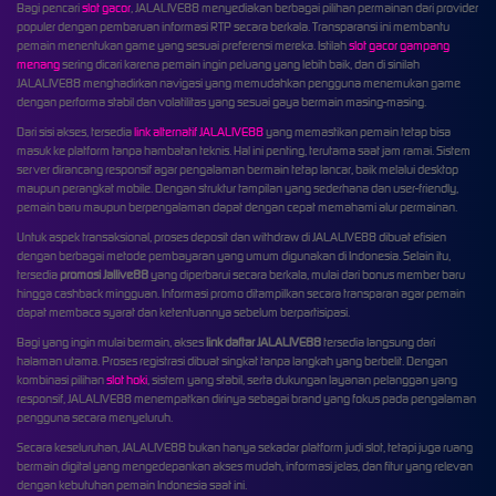
Bagi pencari
slot gacor
, JALALIVE88 menyediakan berbagai pilihan permainan dari provider
populer dengan pembaruan informasi RTP secara berkala. Transparansi ini membantu
pemain menentukan game yang sesuai preferensi mereka. Istilah
slot gacor gampang
menang
sering dicari karena pemain ingin peluang yang lebih baik, dan di sinilah
JALALIVE88 menghadirkan navigasi yang memudahkan pengguna menemukan game
dengan performa stabil dan volatilitas yang sesuai gaya bermain masing-masing.
Dari sisi akses, tersedia
link alternatif JALALIVE88
yang memastikan pemain tetap bisa
masuk ke platform tanpa hambatan teknis. Hal ini penting, terutama saat jam ramai. Sistem
server dirancang responsif agar pengalaman bermain tetap lancar, baik melalui desktop
maupun perangkat mobile. Dengan struktur tampilan yang sederhana dan user-friendly,
pemain baru maupun berpengalaman dapat dengan cepat memahami alur permainan.
Untuk aspek transaksional, proses deposit dan withdraw di JALALIVE88 dibuat efisien
dengan berbagai metode pembayaran yang umum digunakan di Indonesia. Selain itu,
tersedia
promosi Jallive88
yang diperbarui secara berkala, mulai dari bonus member baru
hingga cashback mingguan. Informasi promo ditampilkan secara transparan agar pemain
dapat membaca syarat dan ketentuannya sebelum berpartisipasi.
Bagi yang ingin mulai bermain, akses
link daftar JALALIVE88
tersedia langsung dari
halaman utama. Proses registrasi dibuat singkat tanpa langkah yang berbelit. Dengan
kombinasi pilihan
slot hoki
, sistem yang stabil, serta dukungan layanan pelanggan yang
responsif, JALALIVE88 menempatkan dirinya sebagai brand yang fokus pada pengalaman
pengguna secara menyeluruh.
Secara keseluruhan, JALALIVE88 bukan hanya sekadar platform judi slot, tetapi juga ruang
bermain digital yang mengedepankan akses mudah, informasi jelas, dan fitur yang relevan
dengan kebutuhan pemain Indonesia saat ini.