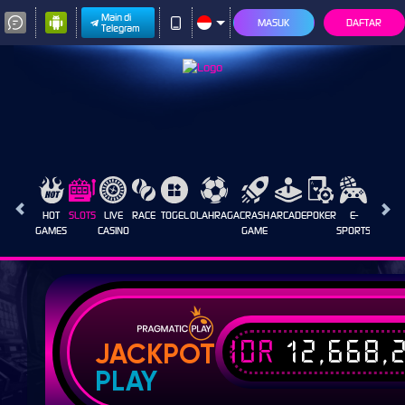
Main di
MASUK
DAFTAR
Telegram
HOT
SLOTS
LIVE
RACE
TOGEL
OLAHRAGA
CRASH
ARCADE
POKER
E-
SABUN
GAMES
CASINO
GAME
SPORTS
AYAM
IDR
12,668,
JACKPOT
PLAY