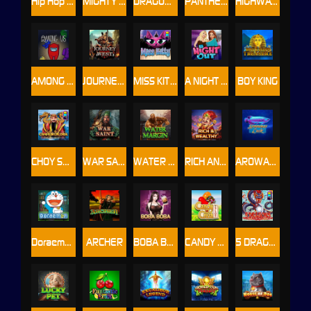
Hip Hop Penguin
MIGHTY SPARTAN
DRAGON GATE
PANTHER MOON
HIGHWAY KING
AMONG US
JOURNEY WEST
MISS KITTY
A NIGHT OUT
BOY KING
CHOY SUN DOA
WAR SAINT
WATER MARGIN
RICH AND WEALTHY
AROWANAS LUCK
Doraemon
ARCHER
BOBA BOBA
CANDY CRUSH
5 DRAGONS