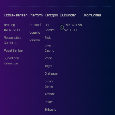
Kebijaksanaan
Platform
Kategori
Dukungan
Komunitas
Tentang
Promosi
Hot
+62 878-56
JALALIVE88
Games
52-3193
Loyalty
Responsible
Slots
Referral
Gambling
Live
Pusat Bantuan
Casino
Syarat dan
Race
Ketentuan
Togel
Olahraga
Crash
Game
Arcade
Poker
E-Sports