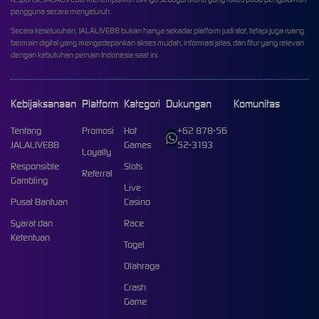
pengguna secara menyeluruh.
Secara keseluruhan, JALALIVE88 bukan hanya sekadar platform judi slot, tetapi juga ruang
bermain digital yang mengedepankan akses mudah, informasi jelas, dan fitur yang relevan
dengan kebutuhan pemain Indonesia saat ini.
Kebijaksanaan
Platform
Kategori
Dukungan
Komunitas
Tentang
Promosi
Hot
+62 878-56
JALALIVE88
Games
52-3193
Loyalty
Responsible
Slots
Referral
Gambling
Live
Pusat Bantuan
Casino
Syarat dan
Race
Ketentuan
Togel
Olahraga
Crash
Game