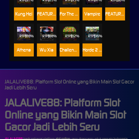
Kung Hei
FEATURE BUY・SUPER POWERFUL
For The Horde
Vampire
FEATURE BUY - Golden Pig
RTP
88%
RTP
88%
RTP
82%
RTP
96%
Athena
Wu Xia
Challenge・Mayan Calendar
Horde 2 Winter
JALALIVE88: Platform Slot Online yang Bikin Main Slot Gacor
Jadi Lebih Seru
JALALIVE88: Platform Slot
Online yang Bikin Main Slot
Gacor Jadi Lebih Seru
JALALIVE88
hadir sebagai platform
slot online
yang dirancang untuk pemain Indonesia