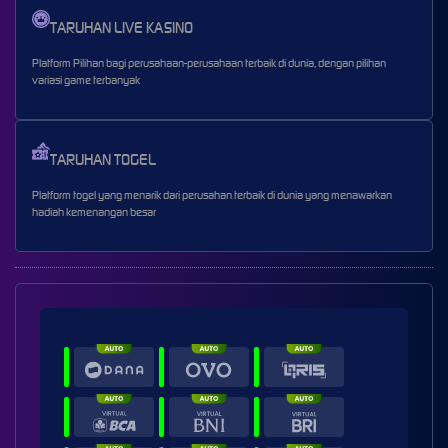
TARUHAN LIVE KASINO
Platform Pilihan bagi perusahaan-perusahaan terbaik di dunia, dengan pilihan
variasi game terbanyak
TARUHAN TOGEL
Platform togel yang menarik dari perusahan terbaik di dunia yang menawarkan
hadiah kemenangan besar