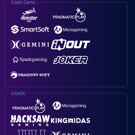
Crash Game
Arcade