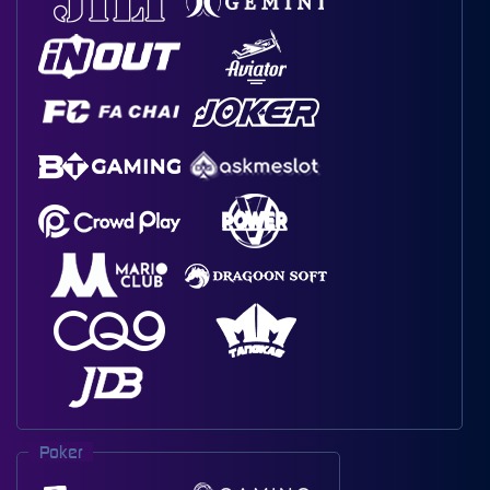
Poker