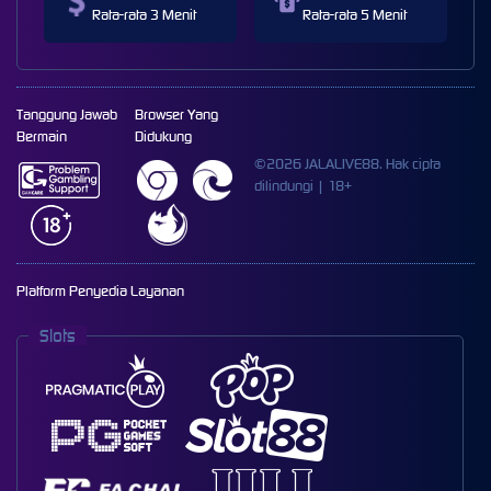
Rata-rata 3 Menit
Rata-rata 5 Menit
Tanggung Jawab
Browser Yang
Bermain
Didukung
©2026 JALALIVE88. Hak cipta
dilindungi | 18+
Platform Penyedia Layanan
Slots