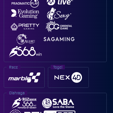
Race
Togel
Olahraga