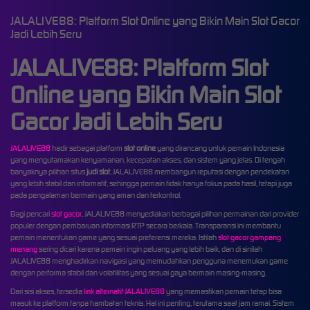
JALALIVE88: Platform Slot Online yang Bikin Main Slot Gacor
Jadi Lebih Seru
JALALIVE88: Platform Slot
Online yang Bikin Main Slot
Gacor Jadi Lebih Seru
JALALIVE88
hadir sebagai platform
slot online
yang dirancang untuk pemain Indonesia
yang mengutamakan kenyamanan, kecepatan akses, dan sistem yang jelas. Di tengah
banyaknya pilihan situs
judi slot
, JALALIVE88 membangun reputasi dengan pendekatan
yang lebih stabil dan informatif, sehingga pemain tidak hanya fokus pada hasil, tetapi juga
pada pengalaman bermain yang aman dan terkontrol.
Bagi pencari
slot gacor
, JALALIVE88 menyediakan berbagai pilihan permainan dari provider
populer dengan pembaruan informasi RTP secara berkala. Transparansi ini membantu
pemain menentukan game yang sesuai preferensi mereka. Istilah
slot gacor gampang
menang
sering dicari karena pemain ingin peluang yang lebih baik, dan di sinilah
JALALIVE88 menghadirkan navigasi yang memudahkan pengguna menemukan game
dengan performa stabil dan volatilitas yang sesuai gaya bermain masing-masing.
Dari sisi akses, tersedia
link alternatif JALALIVE88
yang memastikan pemain tetap bisa
masuk ke platform tanpa hambatan teknis. Hal ini penting, terutama saat jam ramai. Sistem