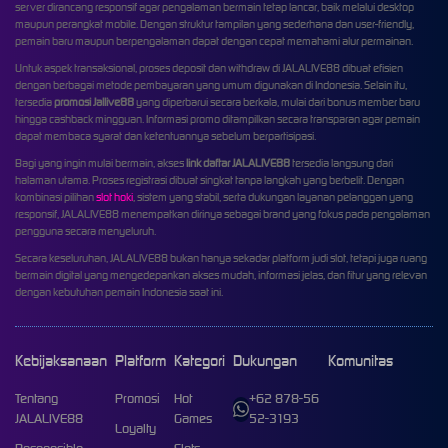
server dirancang responsif agar pengalaman bermain tetap lancar, baik melalui desktop
maupun perangkat mobile. Dengan struktur tampilan yang sederhana dan user-friendly,
pemain baru maupun berpengalaman dapat dengan cepat memahami alur permainan.
Untuk aspek transaksional, proses deposit dan withdraw di JALALIVE88 dibuat efisien
dengan berbagai metode pembayaran yang umum digunakan di Indonesia. Selain itu,
tersedia
promosi Jallive88
yang diperbarui secara berkala, mulai dari bonus member baru
hingga cashback mingguan. Informasi promo ditampilkan secara transparan agar pemain
dapat membaca syarat dan ketentuannya sebelum berpartisipasi.
Bagi yang ingin mulai bermain, akses
link daftar JALALIVE88
tersedia langsung dari
halaman utama. Proses registrasi dibuat singkat tanpa langkah yang berbelit. Dengan
kombinasi pilihan
slot hoki
, sistem yang stabil, serta dukungan layanan pelanggan yang
responsif, JALALIVE88 menempatkan dirinya sebagai brand yang fokus pada pengalaman
pengguna secara menyeluruh.
Secara keseluruhan, JALALIVE88 bukan hanya sekadar platform judi slot, tetapi juga ruang
bermain digital yang mengedepankan akses mudah, informasi jelas, dan fitur yang relevan
dengan kebutuhan pemain Indonesia saat ini.
Kebijaksanaan
Platform
Kategori
Dukungan
Komunitas
Tentang
Promosi
Hot
+62 878-56
JALALIVE88
Games
52-3193
Loyalty