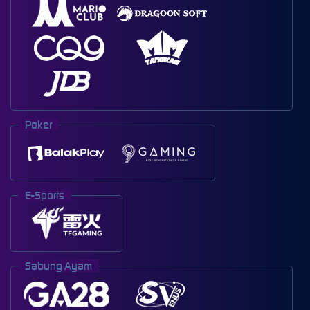
Poker
E-Sports
Sabung Ayam