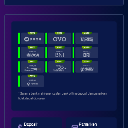
* Selama bank maintenance dan bank offline deposit dan penarikan
tidak dapat diproses
Deposit
Penarikan