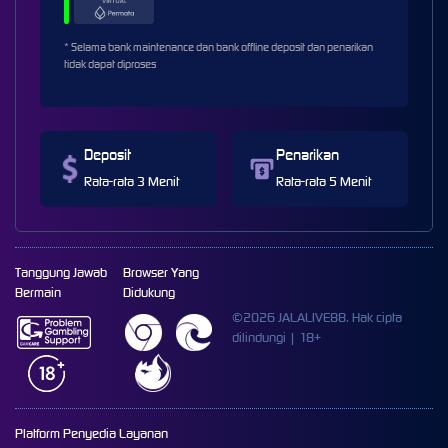
* Selama bank maintenance dan bank offline deposit dan penarikan
tidak dapat diproses
Deposit
Penarikan
Rata-rata 3 Menit
Rata-rata 5 Menit
Tanggung Jawab
Browser Yang
Bermain
Didukung
©2026 JALALIVE88. Hak cipta
dilindungi | 18+
Platform Penyedia Layanan