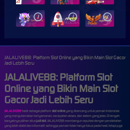
i
i
i
JALALIVE88: Platform Slot Online yang Bikin Main Slot Gacor
Jadi Lebih Seru
JALALIVE88: Platform Slot
Online yang Bikin Main Slot
Gacor Jadi Lebih Seru
JALALIVE88
hadir sebagai platform
slot online
yang dirancang untuk pemain Indonesia
yang mengutamakan kenyamanan, kecepatan akses, dan sistem yang jelas. Di tengah
banyaknya pilihan situs
judi slot
, JALALIVE88 membangun reputasi dengan pendekatan
yang lebih stabil dan informatif, sehingga pemain tidak hanya fokus pada hasil, tetapi juga