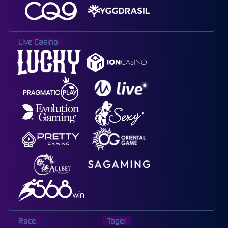
Live Casino
Race
Togel