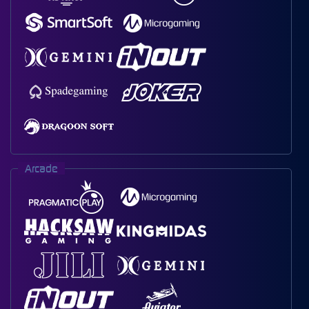
Arcade