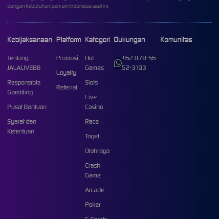
dengan kebutuhan pemain Indonesia saat ini.
Kebijaksanaan
Platform
Kategori
Dukungan
Komunitas
Tentang
Promosi
Hot
+62 878-56
JALALIVE88
Games
52-3193
Loyalty
Responsible
Slots
Referral
Gambling
Live
Pusat Bantuan
Casino
Syarat dan
Race
Ketentuan
Togel
Olahraga
Crash
Game
Arcade
Poker