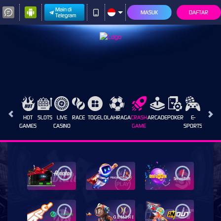
Main di
MASUK
DAFTAR
Telegram
HOT
SLOTS
LIVE
RACE
TOGEL
OLAHRAGA
CRASH
ARCADE
POKER
E-
SABUN
GAMES
CASINO
GAME
SPORTS
AYAM
i
i
i
i
i
i