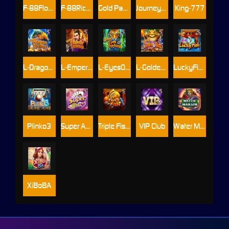
F-88Flower(H5)
F-88Riches(H5)
Gold Panda(H5)
JourneyToTheWest
King-777
L-DragonRiches
L-EmperorTreasure
L-EyesOfFortune
L-GoldenToad
LuckyFish
Plinko3
Super Ace+
Triple Fish(H5)
VIP Club
Water Margin(H5)
XiBoBA