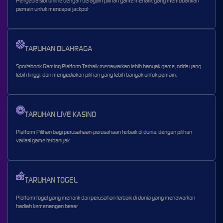
Penyedia slot online dengan beragam pilihan game menarik yang memudahkan
pemain untuk mencapai jackpot
TARUHAN OLAHRAGA
Sportsbook Gaming Platform Terbaik menawarkan lebih banyak game, odds yang
lebih tinggi, dan menyediakan pilihan yang lebih banyak untuk pemain.
TARUHAN LIVE KASINO
Platform Pilihan bagi perusahaan-perusahaan terbaik di dunia, dengan pilihan
variasi game terbanyak
TARUHAN TOGEL
Platform togel yang menarik dari perusahan terbaik di dunia yang menawarkan
hadiah kemenangan besar