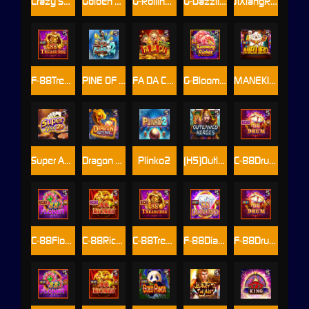
Crazy Sheep
Golden 777(H5)
G-RollingRiches
G-DazzlingDiamond
JiXiangRuYi(H5)
F-88Treasures(H5)
PINE OF PLINKO 2
FA DA CAI(H5)
G-BloomingRiches
MANEKI NEKO(H5)
Super Ace2+
Dragon Arena
Plinko2
(H5)Outlawed Heroes
C-88Drum(H5)
C-88Flower(H5)
C-88Riches(H5)
C-88Treasures(H5)
F-88Diamond(H5)
F-88Drum(H5)