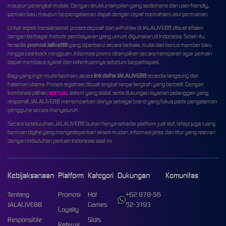
maupun perangkat mobile. Dengan struktur tampilan yang sederhana dan user-friendly,
pemain baru maupun berpengalaman dapat dengan cepat memahami alur permainan.
Untuk aspek transaksional, proses deposit dan withdraw di JALALIVE88 dibuat efisien
dengan berbagai metode pembayaran yang umum digunakan di Indonesia. Selain itu,
tersedia
promosi Jallive88
yang diperbarui secara berkala, mulai dari bonus member baru
hingga cashback mingguan. Informasi promo ditampilkan secara transparan agar pemain
dapat membaca syarat dan ketentuannya sebelum berpartisipasi.
Bagi yang ingin mulai bermain, akses
link daftar JALALIVE88
tersedia langsung dari
halaman utama. Proses registrasi dibuat singkat tanpa langkah yang berbelit. Dengan
kombinasi pilihan
slot hoki
, sistem yang stabil, serta dukungan layanan pelanggan yang
responsif, JALALIVE88 menempatkan dirinya sebagai brand yang fokus pada pengalaman
pengguna secara menyeluruh.
Secara keseluruhan, JALALIVE88 bukan hanya sekadar platform judi slot, tetapi juga ruang
bermain digital yang mengedepankan akses mudah, informasi jelas, dan fitur yang relevan
dengan kebutuhan pemain Indonesia saat ini.
Kebijaksanaan
Platform
Kategori
Dukungan
Komunitas
Tentang
Promosi
Hot
+62 878-56
JALALIVE88
Games
52-3193
Loyalty
Responsible
Slots
Referral