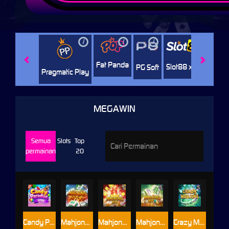
i
i
i
i
i
Facha
Fat Panda
Slot88 x PP
PG Soft
Pragmatic Play
MEGAWIN
Semua
Slots
Top
permainan
20
Candy Paradise 2048
Mahjong Hit +
Mahjong Hit
Mahjong Hit 2
Crazy Mahjong