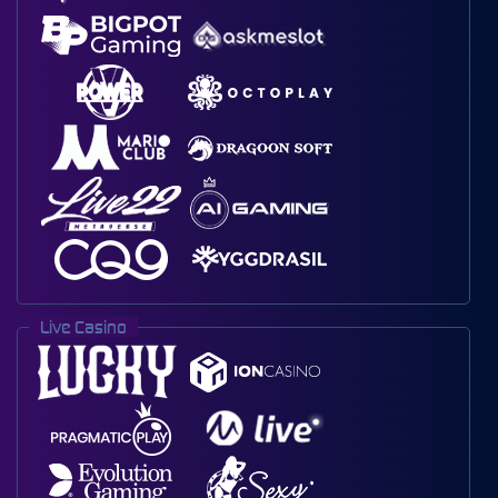
Live Casino