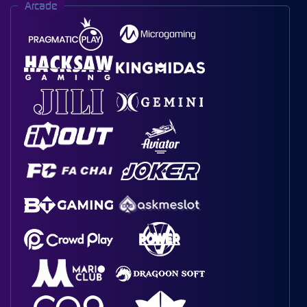
Arcade