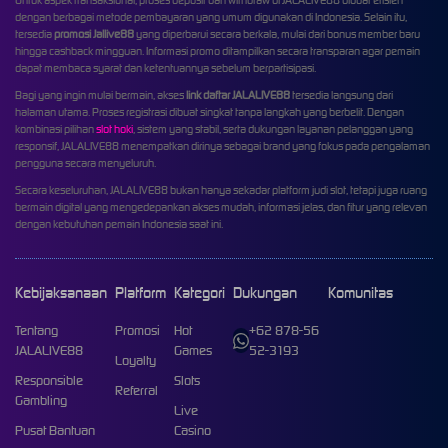
dengan berbagai metode pembayaran yang umum digunakan di Indonesia. Selain itu,
tersedia
promosi Jallive88
yang diperbarui secara berkala, mulai dari bonus member baru
hingga cashback mingguan. Informasi promo ditampilkan secara transparan agar pemain
dapat membaca syarat dan ketentuannya sebelum berpartisipasi.
Bagi yang ingin mulai bermain, akses
link daftar JALALIVE88
tersedia langsung dari
halaman utama. Proses registrasi dibuat singkat tanpa langkah yang berbelit. Dengan
kombinasi pilihan
slot hoki
, sistem yang stabil, serta dukungan layanan pelanggan yang
responsif, JALALIVE88 menempatkan dirinya sebagai brand yang fokus pada pengalaman
pengguna secara menyeluruh.
Secara keseluruhan, JALALIVE88 bukan hanya sekadar platform judi slot, tetapi juga ruang
bermain digital yang mengedepankan akses mudah, informasi jelas, dan fitur yang relevan
dengan kebutuhan pemain Indonesia saat ini.
Kebijaksanaan
Platform
Kategori
Dukungan
Komunitas
Tentang
Promosi
Hot
+62 878-56
JALALIVE88
Games
52-3193
Loyalty
Responsible
Slots
Referral
Gambling
Live
Pusat Bantuan
Casino