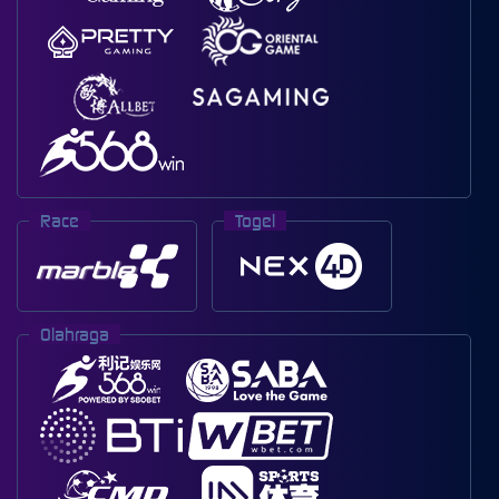
Race
Togel
Olahraga