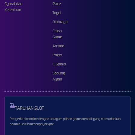
Syarat dan
Race
Ketentuan
Togel
Olahraga
Crash
Game
Arcade
Poker
E-Sports
Sabung
Ayam
TARUHAN SLOT
Penyedia slot online dengan beragam pilihan game menarik yang memudahkan
pemain untuk mencapai jackpot