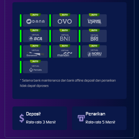
* Selama bank maintenance dan bank offline deposit dan penarikan
tidak dapat diproses
Deposit
Penarikan
Rata-rata 3 Menit
Rata-rata 5 Menit