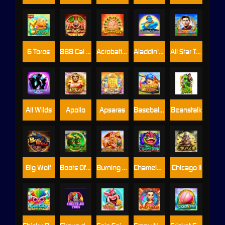
6 Toros
888 Cai Shen
Acrobatics
Aladdin's lamp
All Star Team
All Wilds
Apollo
Apsaras
Baseball Fever
Beanstalk
Big Wolf
Boots Of Luck
Burning Xi-You
Chameleon
Chicago II