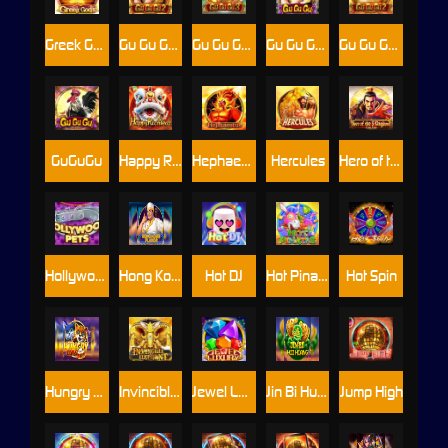
Greek Gods
Gu Gu Gu 2 M
Gu Gu Gu 3
Gu Gu Gu M
Gu Gu Gu2
GuGuGu
Happy Rich Year
Hephaestus
Hercules
Hero of the 3 Kingdoms - Cao Cao
Hollywood Pets
Hong Kong Flavor
Hot DJ
Hot Pinatas
Hot Spin
Hungry Cats
Invincible Elephant
Jewel Luxury
Jin Bi Hui Huang
Jump High