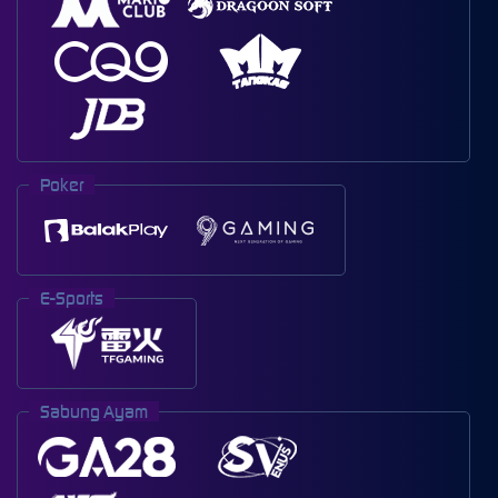
Poker
E-Sports
Sabung Ayam