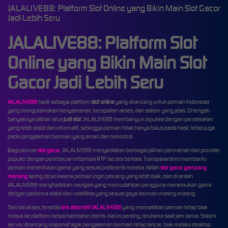
JALALIVE88: Platform Slot Online yang Bikin Main Slot Gacor
Jadi Lebih Seru
JALALIVE88: Platform Slot
Online yang Bikin Main Slot
Gacor Jadi Lebih Seru
JALALIVE88
hadir sebagai platform
slot online
yang dirancang untuk pemain Indonesia
yang mengutamakan kenyamanan, kecepatan akses, dan sistem yang jelas. Di tengah
banyaknya pilihan situs
judi slot
, JALALIVE88 membangun reputasi dengan pendekatan
yang lebih stabil dan informatif, sehingga pemain tidak hanya fokus pada hasil, tetapi juga
pada pengalaman bermain yang aman dan terkontrol.
Bagi pencari
slot gacor
, JALALIVE88 menyediakan berbagai pilihan permainan dari provider
populer dengan pembaruan informasi RTP secara berkala. Transparansi ini membantu
pemain menentukan game yang sesuai preferensi mereka. Istilah
slot gacor gampang
menang
sering dicari karena pemain ingin peluang yang lebih baik, dan di sinilah
JALALIVE88 menghadirkan navigasi yang memudahkan pengguna menemukan game
dengan performa stabil dan volatilitas yang sesuai gaya bermain masing-masing.
Dari sisi akses, tersedia
link alternatif JALALIVE88
yang memastikan pemain tetap bisa
masuk ke platform tanpa hambatan teknis. Hal ini penting, terutama saat jam ramai. Sistem
server dirancang responsif agar pengalaman bermain tetap lancar, baik melalui desktop