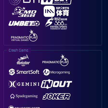
Crash Game