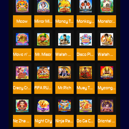
Meow
Mirror Mirror
Money Tree
Monkey Office Legend
Monster Hunter
Move n' Jump
Mr. Miser
Watah Master
Disco Piggy
Watah Master 2
Crazy Crazy 3
FIFA RUSH
Mr.Rich
Muay Thai
Myeong-ryang
Ne Zha Advent
Night City
Ninja Raccoon
Oo Ga Cha Ka
Oriental Beauty