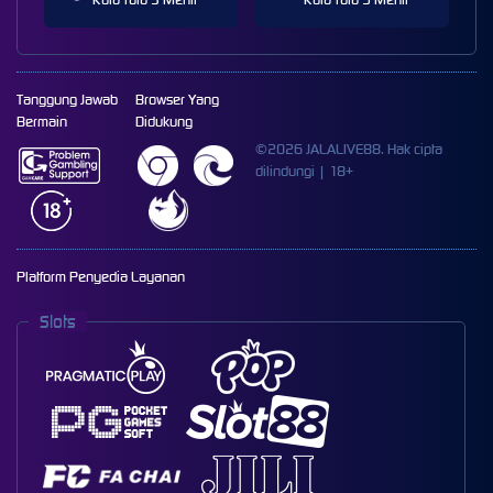
Tanggung Jawab
Browser Yang
Bermain
Didukung
©2026 JALALIVE88. Hak cipta
dilindungi | 18+
Platform Penyedia Layanan
Slots