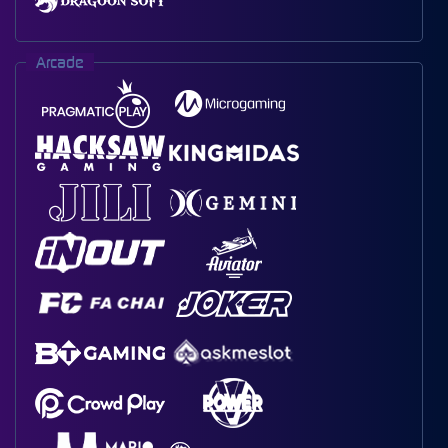
Arcade