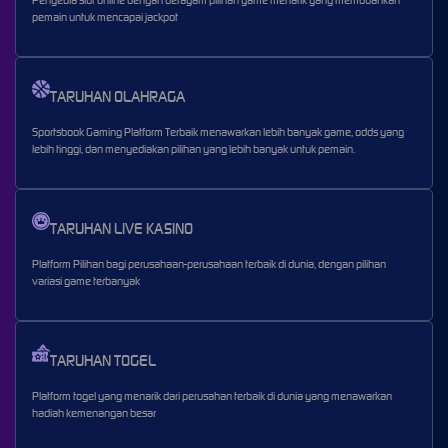
Penyedia slot online dengan beragam pilihan game menarik yang memudahkan
pemain untuk mencapai jackpot
TARUHAN OLAHRAGA
Sportsbook Gaming Platform Terbaik menawarkan lebih banyak game, odds yang
lebih tinggi, dan menyediakan pilihan yang lebih banyak untuk pemain.
TARUHAN LIVE KASINO
Platform Pilihan bagi perusahaan-perusahaan terbaik di dunia, dengan pilihan
variasi game terbanyak
TARUHAN TOGEL
Platform togel yang menarik dari perusahan terbaik di dunia yang menawarkan
hadiah kemenangan besar