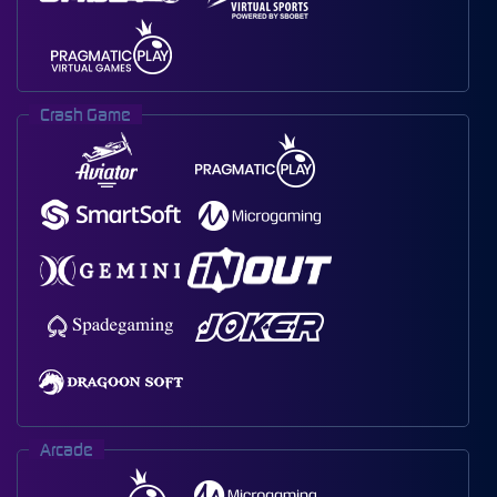
Crash Game
Arcade