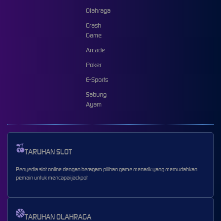
Olahraga
Crash
Game
Arcade
Poker
E-Sports
Sabung
Ayam
TARUHAN SLOT
Penyedia slot online dengan beragam pilihan game menarik yang memudahkan
pemain untuk mencapai jackpot
TARUHAN OLAHRAGA