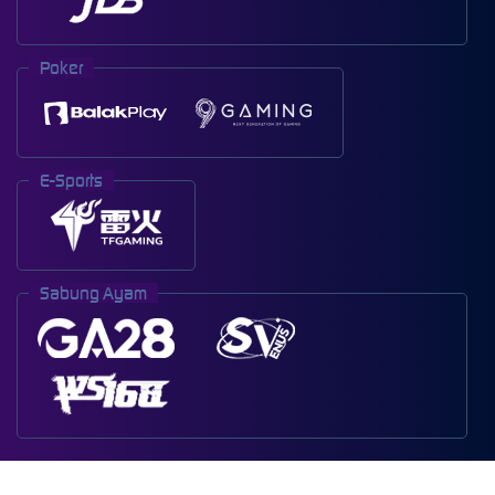
Poker
E-Sports
Sabung Ayam