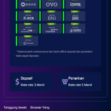
* Selama bank maintenance dan bank offline deposit dan penarikan
tidak dapat diproses
Deposit
Penarikan
Rata-rata 3 Menit
Rata-rata 5 Menit
Tanggung Jawab
Browser Yang