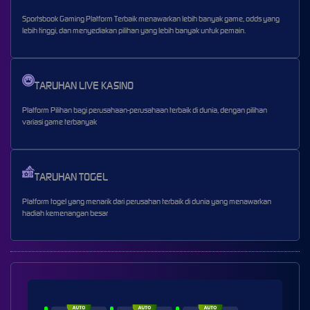
Sportsbook Gaming Platform Terbaik menawarkan lebih banyak game, odds yang
lebih tinggi, dan menyediakan pilihan yang lebih banyak untuk pemain.
TARUHAN LIVE KASINO
Platform Pilihan bagi perusahaan-perusahaan terbaik di dunia, dengan pilihan
variasi game terbanyak
TARUHAN TOGEL
Platform togel yang menarik dari perusahan terbaik di dunia yang menawarkan
hadiah kemenangan besar