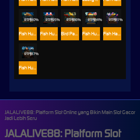
RTP
80%
RTP
95%
RTP
86%
RTP
84%
RTP
81%
Fish Hunter 2 EX-Newbie
Fish Hunter 2 EX-My Club
Bird Paradise
Fish Hunter Spongebob
Fish Haiba
RTP
87%
Fish Hunting: Li Kui Pi Yu
JALALIVE88: Platform Slot Online yang Bikin Main Slot Gacor
Jadi Lebih Seru
JALALIVE88: Platform Slot