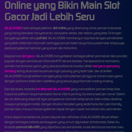
Online yang Bikin Main Slot
Gacor Jadi Lebih Seru
JALALIVE88
hadir sebagai platform
slot online
yang dirancang untuk pemain Indonesia
yang mengutamakan kenyamanan, kecepatan akses, dan sistem yang jelas. Di tengah
banyaknya pilihan situs
judi slot
, JALALIVE88 membangun reputasi dengan pendekatan
yang lebih stabil dan informatif, sehingga pemain tidak hanya fokus pada hasil, tetapi juga
pada pengalaman bermain yang aman dan terkontrol.
Bagi pencari
slot gacor
, JALALIVE88 menyediakan berbagai pilihan permainan dari provider
populer dengan pembaruan informasi RTP secara berkala. Transparansi ini membantu
pemain menentukan game yang sesuai preferensi mereka. Istilah
slot gacor gampang
menang
sering dicari karena pemain ingin peluang yang lebih baik, dan di sinilah
JALALIVE88 menghadirkan navigasi yang memudahkan pengguna menemukan game
dengan performa stabil dan volatilitas yang sesuai gaya bermain masing-masing.
Dari sisi akses, tersedia
link alternatif JALALIVE88
yang memastikan pemain tetap bisa
masuk ke platform tanpa hambatan teknis. Hal ini penting, terutama saat jam ramai. Sistem
server dirancang responsif agar pengalaman bermain tetap lancar, baik melalui desktop
maupun perangkat mobile. Dengan struktur tampilan yang sederhana dan user-friendly,
pemain baru maupun berpengalaman dapat dengan cepat memahami alur permainan.
Untuk aspek transaksional, proses deposit dan withdraw di JALALIVE88 dibuat efisien
dengan berbagai metode pembayaran yang umum digunakan di Indonesia. Selain itu,
tersedia
promosi Jallive88
yang diperbarui secara berkala, mulai dari bonus member baru