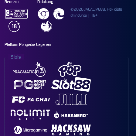
Bermain
Didukung
©2026 JALALIVE88. Hak cipta
dilindungi | 18+
Platform Penyedia Layanan
Slots