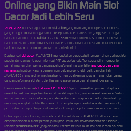
Online yang Bikin Main Slot
Gacor Jadi Lebih Seru
JALALIVE88
hadir sebagai platform
slot online
yang dirancang untuk pemain Indonesia
yang mengutamakan kenyamanan, kecepatan akses, dan sistem yang jelas. Di tengah
banyaknya pilihan situs
judi slot
, JALALIVE88 membangun reputasi dengan pendekatan
yang lebih stabil dan informatif, sehingga pemain tidak hanya fokus pada hasil, tetapi juga
pada pengalaman bermain yang aman dan terkontrol.
Bagi pencari
slot gacor
, JALALIVE88 menyediakan berbagai pilihan permainan dari provider
populer dengan pembaruan informasi RTP secara berkala. Transparansi ini membantu
pemain menentukan game yang sesuai preferensi mereka. Istilah
slot gacor gampang
menang
sering dicari karena pemain ingin peluang yang lebih baik, dan di sinilah
JALALIVE88 menghadirkan navigasi yang memudahkan pengguna menemukan game
dengan performa stabil dan volatilitas yang sesuai gaya bermain masing-masing.
Dari sisi akses, tersedia
link alternatif JALALIVE88
yang memastikan pemain tetap bisa
masuk ke platform tanpa hambatan teknis. Hal ini penting, terutama saat jam ramai. Sistem
server dirancang responsif agar pengalaman bermain tetap lancar, baik melalui desktop
maupun perangkat mobile. Dengan struktur tampilan yang sederhana dan user-friendly,
pemain baru maupun berpengalaman dapat dengan cepat memahami alur permainan.
Untuk aspek transaksional, proses deposit dan withdraw di JALALIVE88 dibuat efisien
dengan berbagai metode pembayaran yang umum digunakan di Indonesia. Selain itu,
tersedia
promosi Jallive88
yang diperbarui secara berkala, mulai dari bonus member baru