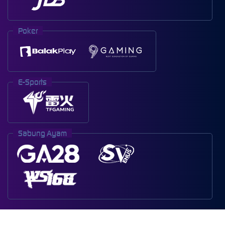
Poker
E-Sports
Sabung Ayam