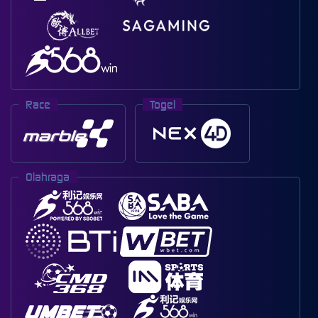
Race
Togel
Olahraga