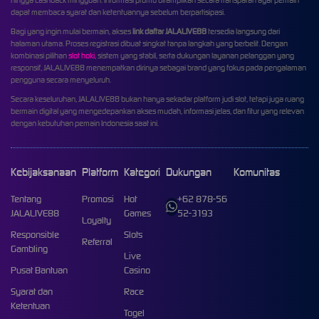
hingga cashback mingguan. Informasi promo ditampilkan secara transparan agar pemain
dapat membaca syarat dan ketentuannya sebelum berpartisipasi.
Bagi yang ingin mulai bermain, akses
link daftar JALALIVE88
tersedia langsung dari
halaman utama. Proses registrasi dibuat singkat tanpa langkah yang berbelit. Dengan
kombinasi pilihan
slot hoki
, sistem yang stabil, serta dukungan layanan pelanggan yang
responsif, JALALIVE88 menempatkan dirinya sebagai brand yang fokus pada pengalaman
pengguna secara menyeluruh.
Secara keseluruhan, JALALIVE88 bukan hanya sekadar platform judi slot, tetapi juga ruang
bermain digital yang mengedepankan akses mudah, informasi jelas, dan fitur yang relevan
dengan kebutuhan pemain Indonesia saat ini.
Kebijaksanaan
Platform
Kategori
Dukungan
Komunitas
Tentang
Promosi
Hot
+62 878-56
JALALIVE88
Games
52-3193
Loyalty
Responsible
Slots
Referral
Gambling
Live
Pusat Bantuan
Casino
Syarat dan
Race
Ketentuan
Togel