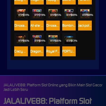
RTP
84%
RTP
79%
RTP
85%
RTP
88%
RTP
98%
Dinosaur Tycoon II
All-star Fishing
Dinosaur Tycoon
Bombing Fishing
Jackpot Fishing
RTP
86%
RTP
84%
RTP
96%
RTP
83%
Crazy Hunter 2
Dragon Treasure
Royal Fishing
FORTUNE ZOMBIE
JALALIVE88: Platform Slot Online yang Bikin Main Slot Gacor
Jadi Lebih Seru
JALALIVE88: Platform Slot