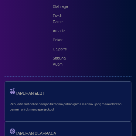
Olahraga
Crash
Game
Arcade
Poker
E-Sports
Sabung
Ayam
TARUHAN SLOT
Penyedia slot online dengan beragam pilihan game menarik yang memudahkan
pemain untuk mencapai jackpot
TARUHAN OLAHRAGA