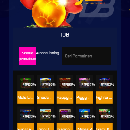
JDB
Semua
Arcade
Fishing
permainan
RTP
80%
RTP
96%
RTP
90%
RTP
87%
RTP
83%
Mole Crash
Shade Dragons Fishing
Happy New Year
Piggy Bank TapTap
Fighter Fire
RTP
88%
RTP
84%
RTP
88%
RTP
85%
RTP
85%
Super Super Fruit
Jogo Do Bicho
Dragon Master
Mines 2
Crazy King Kong