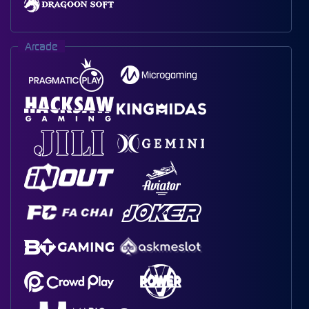
Arcade