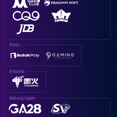
Poker
E-Sports
Sabung Ayam