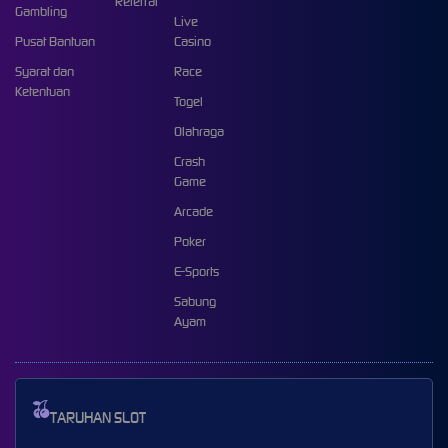
Referral
Gambling
Live
Pusat Bantuan
Casino
Syarat dan
Race
Ketentuan
Togel
Olahraga
Crash
Game
Arcade
Poker
E-Sports
Sabung
Ayam
TARUHAN SLOT