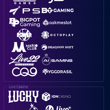
Live Casino