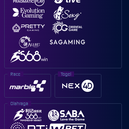
Race
Togel
Olahraga