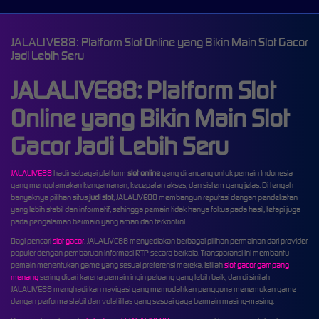
JALALIVE88: Platform Slot Online yang Bikin Main Slot Gacor
Jadi Lebih Seru
JALALIVE88: Platform Slot
Online yang Bikin Main Slot
Gacor Jadi Lebih Seru
JALALIVE88
hadir sebagai platform
slot online
yang dirancang untuk pemain Indonesia
yang mengutamakan kenyamanan, kecepatan akses, dan sistem yang jelas. Di tengah
banyaknya pilihan situs
judi slot
, JALALIVE88 membangun reputasi dengan pendekatan
yang lebih stabil dan informatif, sehingga pemain tidak hanya fokus pada hasil, tetapi juga
pada pengalaman bermain yang aman dan terkontrol.
Bagi pencari
slot gacor
, JALALIVE88 menyediakan berbagai pilihan permainan dari provider
populer dengan pembaruan informasi RTP secara berkala. Transparansi ini membantu
pemain menentukan game yang sesuai preferensi mereka. Istilah
slot gacor gampang
menang
sering dicari karena pemain ingin peluang yang lebih baik, dan di sinilah
JALALIVE88 menghadirkan navigasi yang memudahkan pengguna menemukan game
dengan performa stabil dan volatilitas yang sesuai gaya bermain masing-masing.