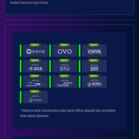
hadiah kemenangan besar
* Selama bank maintenance dan bank offline deposit dan penarikan
tidak dapat diproses