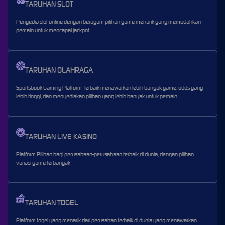
TARUHAN SLOT
Penyedia slot online dengan beragam pilihan game menarik yang memudahkan
pemain untuk mencapai jackpot
TARUHAN OLAHRAGA
Sportsbook Gaming Platform Terbaik menawarkan lebih banyak game, odds yang
lebih tinggi, dan menyediakan pilihan yang lebih banyak untuk pemain.
TARUHAN LIVE KASINO
Platform Pilihan bagi perusahaan-perusahaan terbaik di dunia, dengan pilihan
variasi game terbanyak
TARUHAN TOGEL
Platform togel yang menarik dari perusahan terbaik di dunia yang menawarkan