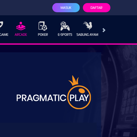
MASUK
DAFTAR
 GAME
ARCADE
POKER
E-SPORTS
SABUNG AYAM
PROMOSI