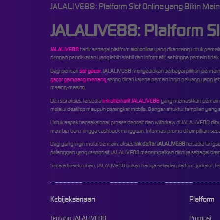
JALALIVE88: Platform Slot Online yang Bikin Main 
JALALIVE88: Platform Sl
JALALIVE88
hadir sebagai platform
slot online
yang dirancang untuk pemain
dengan pendekatan yang lebih stabil dan informatif, sehingga pemain tidak
Bagi pencari
slot gacor
, JALALIVE88 menyediakan berbagai pilihan permaina
gacor gampang menang
sering dicari karena pemain ingin peluang yang 
masing-masing.
Dari sisi akses, tersedia
link alternatif JALALIVE88
yang memastikan pemain tet
melalui desktop maupun perangkat mobile. Dengan struktur tampilan yan
Untuk aspek transaksional, proses deposit dan withdraw di JALALIVE88 dib
member baru hingga cashback mingguan. Informasi promo ditampilkan seca
Bagi yang ingin mulai bermain, akses
link daftar JALALIVE88
tersedia langsu
pelanggan yang responsif, JALALIVE88 menempatkan dirinya sebagai bra
Secara keseluruhan, JALALIVE88 bukan hanya sekadar platform judi slot, te
Kebijaksanaan
Platform
Tentang JALALIVE88
Promosi