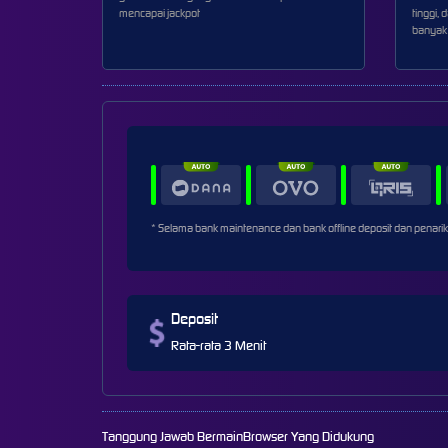
mencapai jackpot
tinggi,
banyak 
* Selama bank maintenance dan bank offline deposit dan penarik
Deposit
Rata-rata 3 Menit
Tanggung Jawab Bermain
Browser Yang Didukung