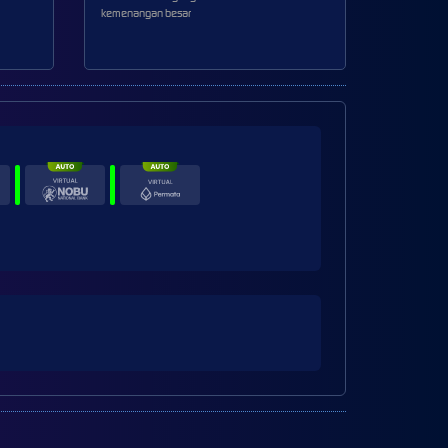
kemenangan besar