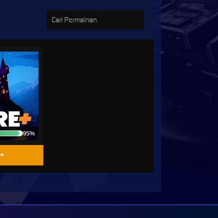
95%
e+