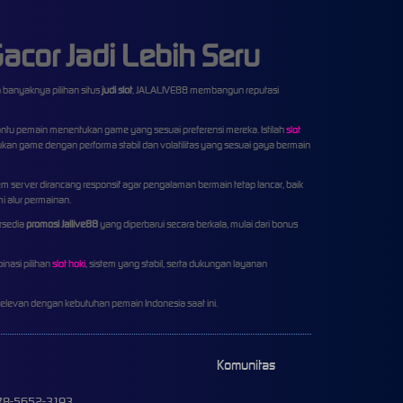
Gacor Jadi Lebih Seru
banyaknya pilihan situs
judi slot
, JALALIVE88 membangun reputasi
antu pemain menentukan game yang sesuai preferensi mereka. Istilah
slot
an game dengan performa stabil dan volatilitas yang sesuai gaya bermain
em server dirancang responsif agar pengalaman bermain tetap lancar, baik
 alur permainan.
ersedia
promosi Jallive88
yang diperbarui secara berkala, mulai dari bonus
inasi pilihan
slot hoki
, sistem yang stabil, serta dukungan layanan
 relevan dengan kebutuhan pemain Indonesia saat ini.
n
Komunitas
78-5652-3193