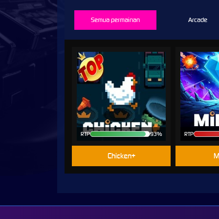
Semua permainan
Arcade
RTP
93%
RTP
Chicken+
M