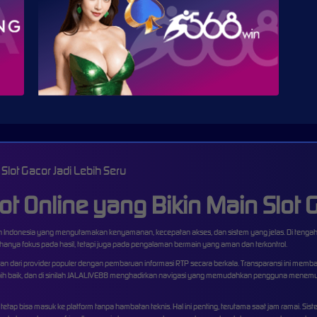
Slot Gacor Jadi Lebih Seru
ot Online yang Bikin Main Slot 
 Indonesia yang mengutamakan kenyamanan, kecepatan akses, dan sistem yang jelas. Di tengah 
 hanya fokus pada hasil, tetapi juga pada pengalaman bermain yang aman dan terkontrol.
n dari provider populer dengan pembaruan informasi RTP secara berkala. Transparansi ini memb
lebih baik, dan di sinilah JALALIVE88 menghadirkan navigasi yang memudahkan pengguna menemuk
ap bisa masuk ke platform tanpa hambatan teknis. Hal ini penting, terutama saat jam ramai. Sist