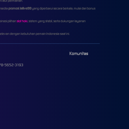
 alur permainan.
ersedia
promosi Jallive88
yang diperbarui secara berkala, mulai dari bonus
inasi pilihan
slot hoki
, sistem yang stabil, serta dukungan layanan
 relevan dengan kebutuhan pemain Indonesia saat ini.
n
Komunitas
78-5652-3193