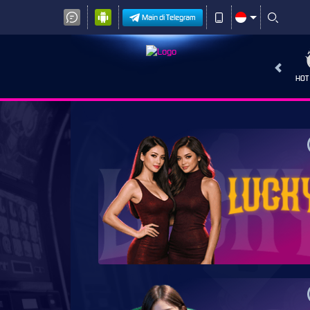
Main di Telegram
HOT