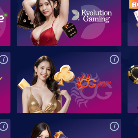
i
i
i
i