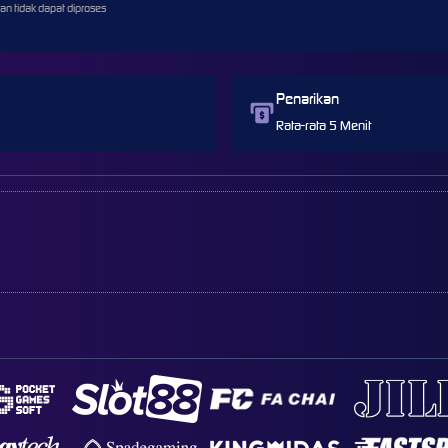
an tidak dapat diproses
Penarikan
Rata-rata 5 Menit