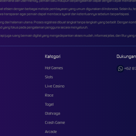
g sederhana dan user-friendly, pemain baru maupun berpengalaman dapat dengan cepat memahami
uat efisien dengan berbagai metode pembayaran yang umum digunakan di Indonesia. Selain itu, t
ra transparan agar pemain dapat membaca syarat dan ketentuannya sebelum berpartisipasi.
ng dari halaman utama. Proses registrasi dibuat singkat tanpa langkah yang berbelit. Dengan komb
nd yang fokus pada pengalaman pengguna secara menyeluruh.
tapi juga ruang bermain digital yang mengedepankan akses mudah, informasi jelas, dan fitur yang
Kategori
Dukunga
Hot Games
+62 8
Slots
Live Casino
Race
Togel
Olahraga
Crash Game
Arcade