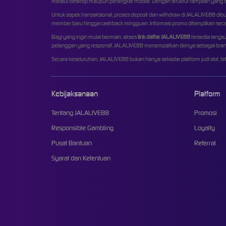
melalui desktop maupun perangkat mobile. Dengan struktur tampilan yan
Untuk aspek transaksional, proses deposit dan withdraw di JALALIVE88 dib
member baru hingga cashback mingguan. Informasi promo ditampilkan seca
Bagi yang ingin mulai bermain, akses
link daftar JALALIVE88
tersedia langsu
pelanggan yang responsif, JALALIVE88 menempatkan dirinya sebagai bra
Secara keseluruhan, JALALIVE88 bukan hanya sekadar platform judi slot, te
Kebijaksanaan
Platform
Tentang JALALIVE88
Promosi
Responsible Gambling
Loyalty
Pusat Bantuan
Referral
Syarat dan Ketentuan