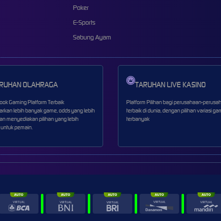
Poker
E-Sports
Sabung Ayam
RUHAN OLAHRAGA
TARUHAN LIVE KASINO
ook Gaming Platform Terbaik
Platform Pilihan bagi perusahaan-perusa
kan lebih banyak game, odds yang lebih
terbaik di dunia, dengan pilihan variasi g
 dan menyediakan pilihan yang lebih
terbanyak
untuk pemain.