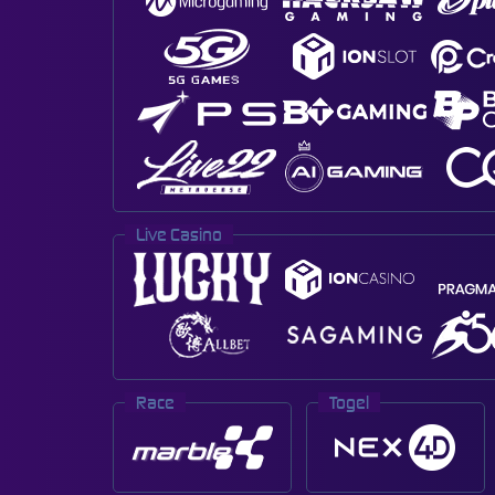
Live Casino
Race
Togel