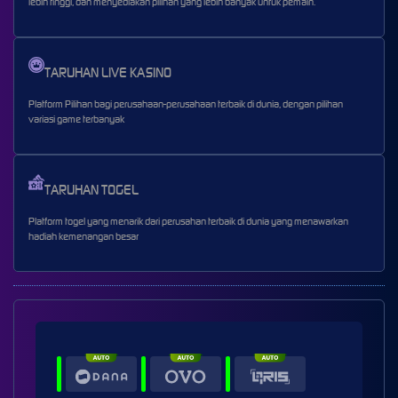
lebih tinggi, dan menyediakan pilihan yang lebih banyak untuk pemain.
TARUHAN LIVE KASINO
Platform Pilihan bagi perusahaan-perusahaan terbaik di dunia, dengan pilihan
variasi game terbanyak
TARUHAN TOGEL
Platform togel yang menarik dari perusahan terbaik di dunia yang menawarkan
hadiah kemenangan besar