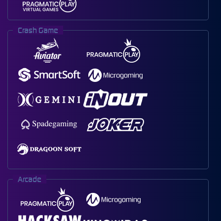
Crash Game
Arcade