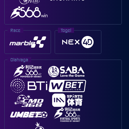
Race
Togel
Olahraga