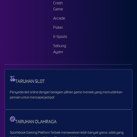
Crash
Game
Arcade
Poker
E-Sports
Sabung
Ayam
TARUHAN SLOT
Penyedia slot online dengan beragam pilihan game menarik yang memudahkan
pemain untuk mencapai jackpot
TARUHAN OLAHRAGA
Sportsbook Gaming Platform Terbaik menawarkan lebih banyak game, odds yang