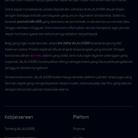
Untuk aspek transaksional, proses deposit dan withdraw di JALALIVE88 dibuat efisien
dengan berbagai metode pembayaran yang umum digunakan di Indonesia. Selain itu,
tersedia
promosi Jallive88
yang diperbarui secara berkala, mulai dari bonus member baru
hingga cashback mingguan. Informasi promo ditampilkan secara transparan agar pemain
dapat membaca syarat dan ketentuannya sebelum berpartisipasi.
Bagi yang ingin mulai bermain, akses
link daftar JALALIVE88
tersedia langsung dari
halaman utama. Proses registrasi dibuat singkat tanpa langkah yang berbelit. Dengan
kombinasi pilihan
slot hoki
, sistem yang stabil, serta dukungan layanan pelanggan yang
responsif, JALALIVE88 menempatkan dirinya sebagai brand yang fokus pada pengalaman
pengguna secara menyeluruh.
Secara keseluruhan, JALALIVE88 bukan hanya sekadar platform judi slot, tetapi juga ruang
bermain digital yang mengedepankan akses mudah, informasi jelas, dan fitur yang relevan
dengan kebutuhan pemain Indonesia saat ini.
Kebijaksanaan
Platform
Tentang JALALIVE88
Promosi
Responsible Gambling
Loyalty